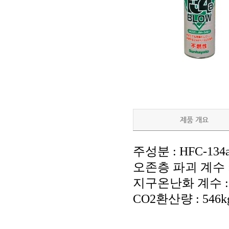
제품 개요
주성분
: HFC-134
오존층 파괴 계수
지구온난화 계수
:
CO2
환산량
: 546k