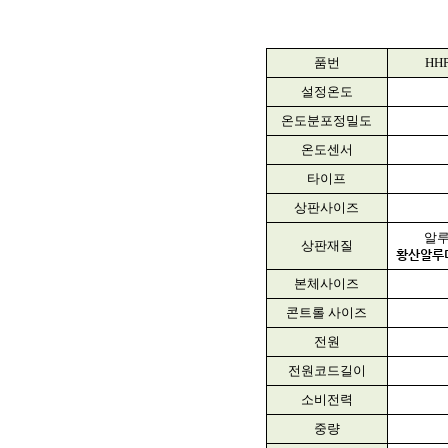
품번
HHP
설정온도
온도분포정밀도
온도센서
타이프
상판사이즈
알
상판재질
황산알루
본체사이즈
콘트롤 사이즈
전원
전원코드길이
소비전력
중량