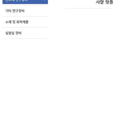
샤말 핫플레
기타 연구장비
소재 및 화학제품
실험실 장비